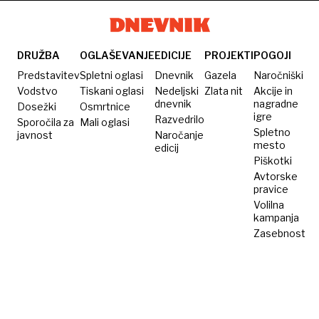
vratarja
pošte
in ga
umaknil
Teams
za iOS
odklenil
iz EU
izognil
in App
za
kazni
DRUŽBA
OGLAŠEVANJE
EDICIJE
PROJEKTI
POGOJI
Store
androide
Predstavitev
Spletni oglasi
Dnevnik
Gazela
Naročniški
Vodstvo
Tiskani oglasi
Nedeljski
Zlata nit
Akcije in
dnevnik
nagradne
Dosežki
Osmrtnice
igre
Razvedrilo
Sporočila za
Mali oglasi
Spletno
javnost
Naročanje
mesto
edicij
Piškotki
Avtorske
pravice
Volilna
kampanja
Zasebnost