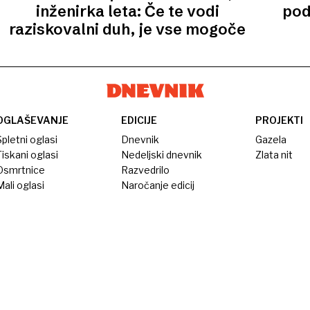
inženirka leta: Če te vodi
pod
raziskovalni duh, je vse mogoče
OGLAŠEVANJE
EDICIJE
PROJEKTI
pletni oglasi
Dnevnik
Gazela
iskani oglasi
Nedeljski dnevnik
Zlata nit
Osmrtnice
Razvedrilo
ali oglasi
Naročanje edicij