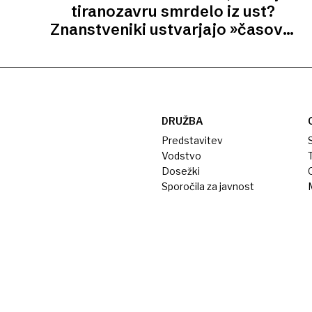
tiranozavru smrdelo iz ust?
Znanstveniki ustvarjajo »časovni
stroj za nos«
DRUŽBA
Predstavitev
S
Vodstvo
T
Dosežki
Sporočila za javnost
M