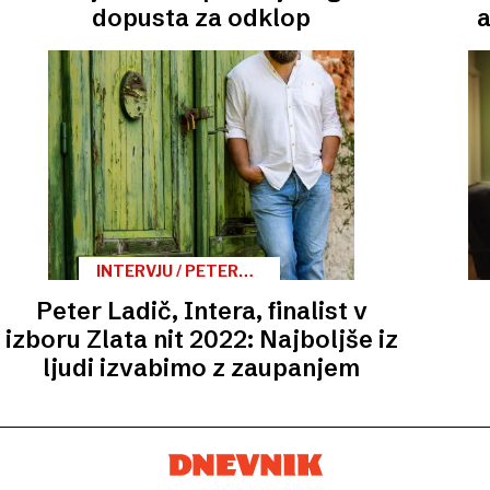
dopusta za odklop
a
INTERVJU / PETER
LADIČ, INTERA,
Peter Ladič, Intera, finalist v
FINALIST V IZBORU
ZLATA NIT 2022
izboru Zlata nit 2022: Najboljše iz
ljudi izvabimo z zaupanjem