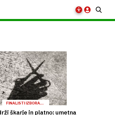
FINALISTI IZBORA
ZLATA NIT 2024
rži škarje in platno: umetna