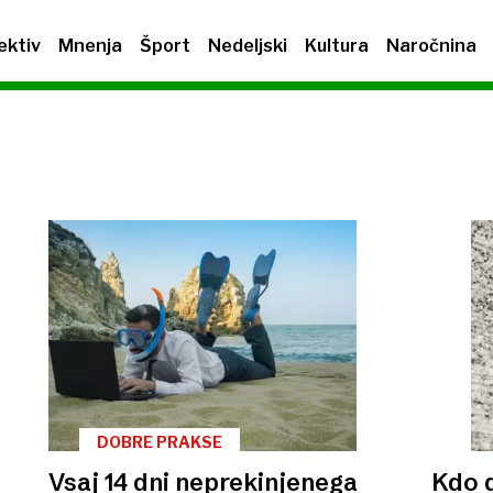
ektiv
Mnenja
Šport
Nedeljski
Kultura
Naročnina
DOBRE PRAKSE
Vsaj 14 dni neprekinjenega
Kdo d