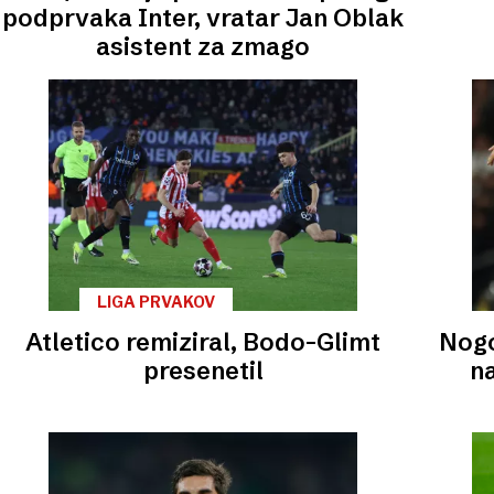
podprvaka Inter, vratar Jan Oblak
asistent za zmago
LIGA PRVAKOV
Atletico remiziral, Bodo-Glimt
Nogo
presenetil
na