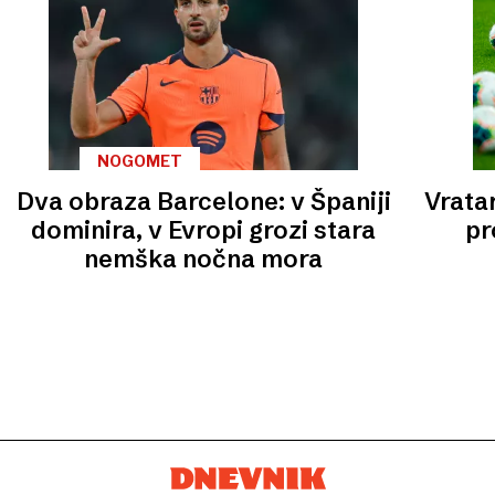
NOGOMET
Dva obraza Barcelone: v Španiji
Vrata
dominira, v Evropi grozi stara
pr
nemška nočna mora