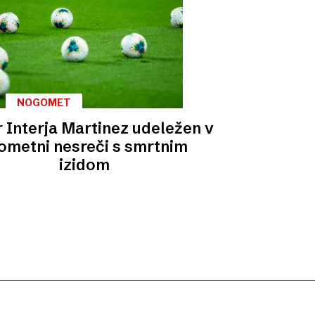
NOGOMET
r Interja Martinez udeležen v
ometni nesreči s smrtnim
izidom