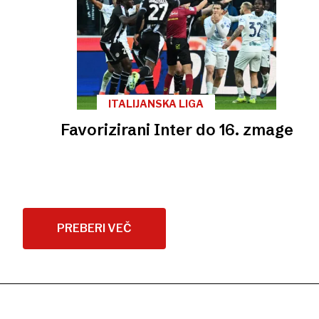
ITALIJANSKA LIGA
Favorizirani Inter do 16. zmage
PREBERI VEČ