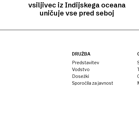
vsiljivec iz Indijskega oceana
uničuje vse pred seboj
DRUŽBA
Predstavitev
S
Vodstvo
T
Dosežki
Sporočila za javnost
M