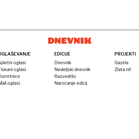
OGLAŠEVANJE
EDICIJE
PROJEKTI
pletni oglasi
Dnevnik
Gazela
iskani oglasi
Nedeljski dnevnik
Zlata nit
Osmrtnice
Razvedrilo
ali oglasi
Naročanje edicij