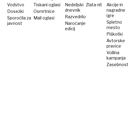
Vodstvo
Tiskani oglasi
Nedeljski
Zlata nit
Akcije in
dnevnik
nagradne
Dosežki
Osmrtnice
igre
Razvedrilo
Sporočila za
Mali oglasi
Spletno
javnost
Naročanje
mesto
edicij
Piškotki
Avtorske
pravice
Volilna
kampanja
Zasebnost