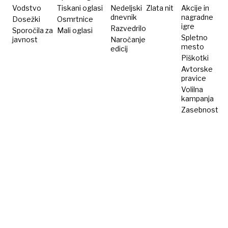
senc
Vodstvo
Tiskani oglasi
Nedeljski
Zlata nit
Akcije in
dnevnik
nagradne
Dosežki
Osmrtnice
igre
Razvedrilo
Sporočila za
Mali oglasi
Spletno
javnost
Naročanje
mesto
edicij
Piškotki
Avtorske
pravice
Volilna
kampanja
Zasebnost