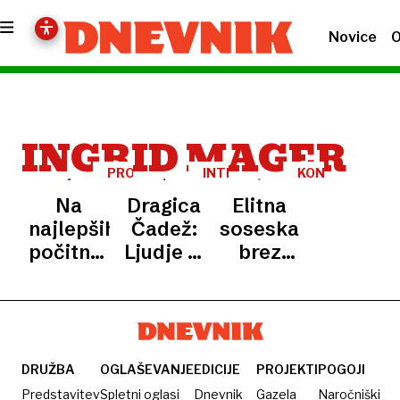
Novice
O
INGRID MAGER
PROSTOVOLJSTVO
INTERVJU
KONCERTNE
DVORANE
Na
Dragica
Elitna
V
LJUBLJANI
najlepših
Čadež:
soseska
počitnicah
Ljudje si
brez
tega
želijo
elitne
poletja
samo
dvorane
figurice,
ne pa
tudi
DRUŽBA
OGLAŠEVANJE
EDICIJE
PROJEKTI
POGOJI
njihovih
Predstavitev
Spletni oglasi
Dnevnik
Gazela
Naročniški