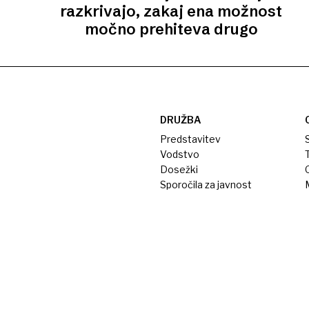
razkrivajo, zakaj ena možnost
močno prehiteva drugo
DRUŽBA
Predstavitev
S
Vodstvo
T
Dosežki
Sporočila za javnost
M