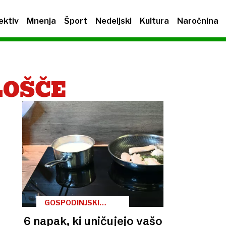
ektiv
Mnenja
Šport
Nedeljski
Kultura
Naročnina
LOŠČE
GOSPODINJSKI
NASVETI
6 napak, ki uničujejo vašo