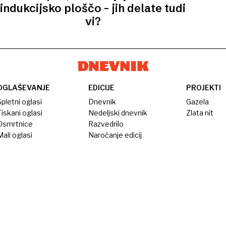
indukcijsko ploščo – jih delate tudi
vi?
OGLAŠEVANJE
EDICIJE
PROJEKTI
pletni oglasi
Dnevnik
Gazela
iskani oglasi
Nedeljski dnevnik
Zlata nit
Osmrtnice
Razvedrilo
ali oglasi
Naročanje edicij