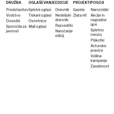
varno
DRUŽBA
OGLAŠEVANJE
EDICIJE
PROJEKTI
POGOJI
Predstavitev
Spletni oglasi
Dnevnik
Gazela
Naročniški
Vodstvo
Tiskani oglasi
Nedeljski
Zlata nit
Akcije in
dnevnik
nagradne
Dosežki
Osmrtnice
igre
Razvedrilo
Sporočila za
Mali oglasi
Spletno
javnost
Naročanje
mesto
edicij
Piškotki
Avtorske
pravice
Volilna
kampanja
Zasebnost