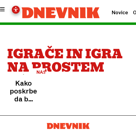
Novice
O
IGRAČE IN IGRA
NA PROSTEM
NASVET
Kako
poskrbeti,
da bo
poletje
pri
babici in
dedku