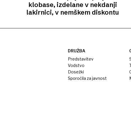
klobase, izdelane v nekdanji
lakirnici, v nemškem diskontu
DRUŽBA
Predstavitev
S
Vodstvo
T
Dosežki
Sporočila za javnost
M