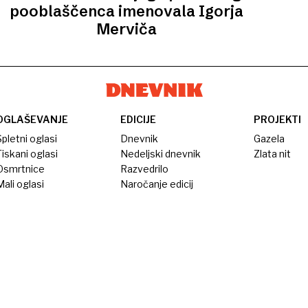
pooblaščenca imenovala Igorja
Merviča
OGLAŠEVANJE
EDICIJE
PROJEKTI
pletni oglasi
Dnevnik
Gazela
iskani oglasi
Nedeljski dnevnik
Zlata nit
Osmrtnice
Razvedrilo
ali oglasi
Naročanje edicij