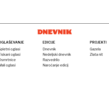
OGLAŠEVANJE
EDICIJE
PROJEKTI
pletni oglasi
Dnevnik
Gazela
iskani oglasi
Nedeljski dnevnik
Zlata nit
Osmrtnice
Razvedrilo
ali oglasi
Naročanje edicij