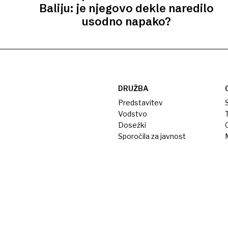
Baliju: je njegovo dekle naredilo
usodno napako?
DRUŽBA
Predstavitev
S
Vodstvo
T
Dosežki
Sporočila za javnost
M