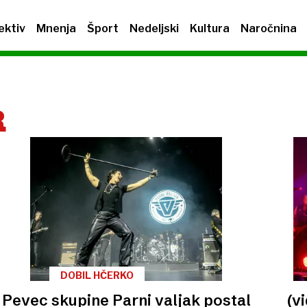
ektiv
Mnenja
Šport
Nedeljski
Kultura
Naročnina
R
DOBIL HČERKO
Pevec skupine Parni valjak postal
(v