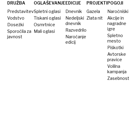
vrha
DRUŽBA
OGLAŠEVANJE
EDICIJE
PROJEKTI
POGOJI
Brics
Predstavitev
Spletni oglasi
Dnevnik
Gazela
Naročniški
Vodstvo
Tiskani oglasi
Nedeljski
Zlata nit
Akcije in
dnevnik
nagradne
Dosežki
Osmrtnice
igre
Razvedrilo
Sporočila za
Mali oglasi
Spletno
javnost
Naročanje
mesto
edicij
Piškotki
Avtorske
pravice
Volilna
kampanja
Zasebnost