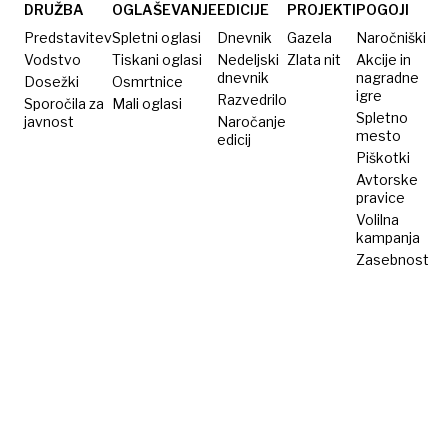
evropsko
brez
razkošni
DRUŽBA
OGLAŠEVANJE
EDICIJE
PROJEKTI
POGOJI
elito
Slovencev
talent
Predstavitev
Spletni oglasi
Dnevnik
Gazela
Naročniški
Vodstvo
Tiskani oglasi
Nedeljski
Zlata nit
Akcije in
dnevnik
nagradne
Dosežki
Osmrtnice
igre
Razvedrilo
Sporočila za
Mali oglasi
Spletno
javnost
Naročanje
mesto
edicij
Piškotki
Avtorske
pravice
Volilna
kampanja
Zasebnost