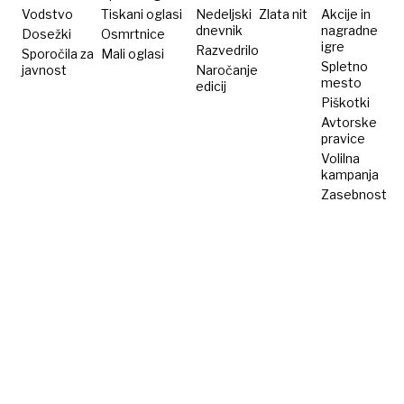
Vodstvo
Tiskani oglasi
Nedeljski
Zlata nit
Akcije in
dnevnik
nagradne
Dosežki
Osmrtnice
igre
Razvedrilo
Sporočila za
Mali oglasi
Spletno
javnost
Naročanje
mesto
edicij
Piškotki
Avtorske
pravice
Volilna
kampanja
Zasebnost