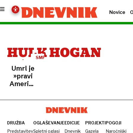
Novice
O
HULK HOGAN
SMRT
Umrl je
»pravi
Američan«
Hulk
Hogan
DRUŽBA
OGLAŠEVANJE
EDICIJE
PROJEKTI
POGOJI
Predstavitev
Spletni oglasi
Dnevnik
Gazela
Naročniški