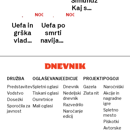
Šimundža:
Kaj smo
naredili
NOGOMET
NOGOMET
mi
Uefa in
Uefa po
narobe,
grška
smrti
da bi
vlada
navijača
nam
napovedali
odpovedala
odvzeli
ostrejše
tekmo
točke?
ukrepe
Aek -
proti
Dinamo
huliganom
DRUŽBA
OGLAŠEVANJE
EDICIJE
PROJEKTI
POGOJI
Predstavitev
Spletni oglasi
Dnevnik
Gazela
Naročniški
Vodstvo
Tiskani oglasi
Nedeljski
Zlata nit
Akcije in
dnevnik
nagradne
Dosežki
Osmrtnice
igre
Razvedrilo
Sporočila za
Mali oglasi
Spletno
javnost
Naročanje
mesto
edicij
Piškotki
Avtorske