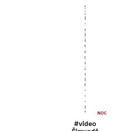
nogometa
NOGOMET
#video