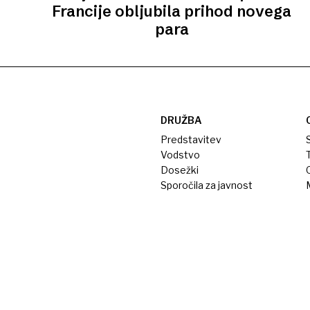
Francije obljubila prihod novega
para
DRUŽBA
Predstavitev
S
Vodstvo
T
Dosežki
Sporočila za javnost
M