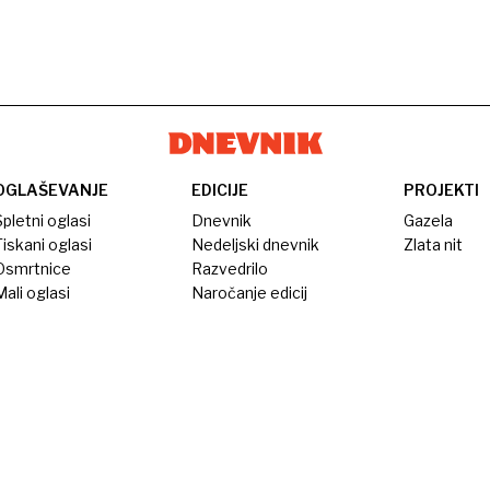
OGLAŠEVANJE
EDICIJE
PROJEKTI
pletni oglasi
Dnevnik
Gazela
iskani oglasi
Nedeljski dnevnik
Zlata nit
Osmrtnice
Razvedrilo
ali oglasi
Naročanje edicij