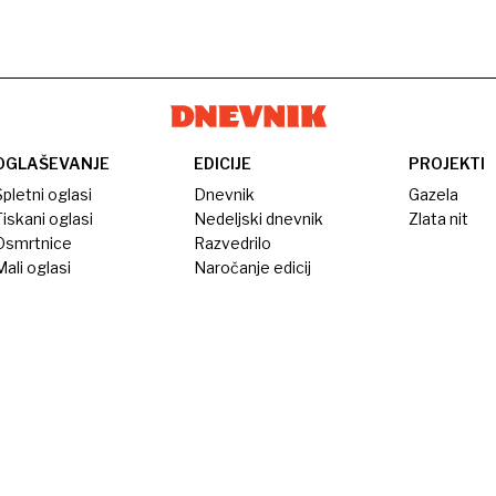
OGLAŠEVANJE
EDICIJE
PROJEKTI
pletni oglasi
Dnevnik
Gazela
iskani oglasi
Nedeljski dnevnik
Zlata nit
Osmrtnice
Razvedrilo
ali oglasi
Naročanje edicij