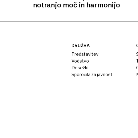
notranjo moč in harmonijo
DRUŽBA
Predstavitev
S
Vodstvo
T
Dosežki
Sporočila za javnost
M