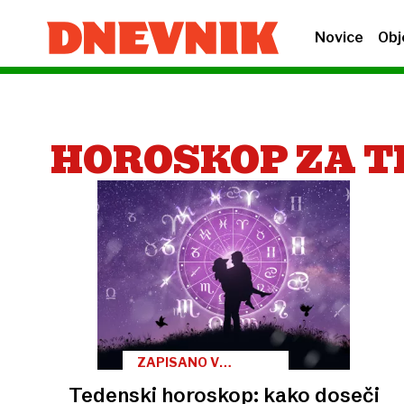
Novice
Obj
HOROSKOP ZA T
ZAPISANO V
ZVEZDAH
Tedenski horoskop: kako doseči