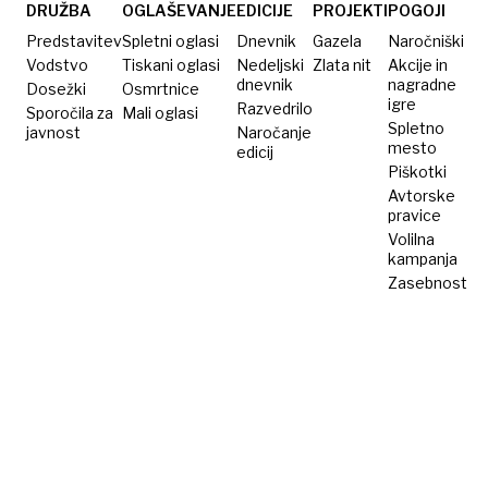
DRUŽBA
OGLAŠEVANJE
EDICIJE
PROJEKTI
POGOJI
Predstavitev
Spletni oglasi
Dnevnik
Gazela
Naročniški
Vodstvo
Tiskani oglasi
Nedeljski
Zlata nit
Akcije in
dnevnik
nagradne
Dosežki
Osmrtnice
igre
Razvedrilo
Sporočila za
Mali oglasi
Spletno
javnost
Naročanje
mesto
edicij
Piškotki
Avtorske
pravice
Volilna
kampanja
Zasebnost