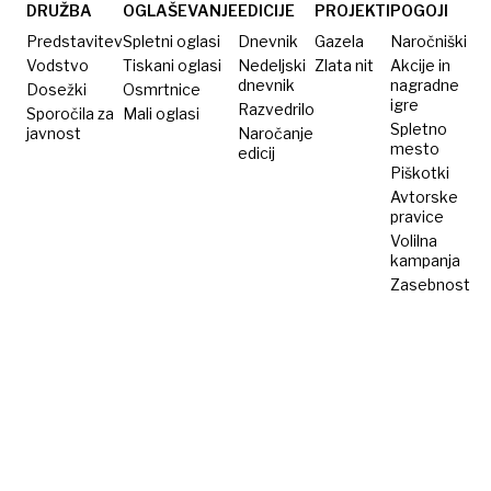
ustavila?
DRUŽBA
OGLAŠEVANJE
EDICIJE
PROJEKTI
POGOJI
Predstavitev
Spletni oglasi
Dnevnik
Gazela
Naročniški
Vodstvo
Tiskani oglasi
Nedeljski
Zlata nit
Akcije in
dnevnik
nagradne
Dosežki
Osmrtnice
igre
Razvedrilo
Sporočila za
Mali oglasi
Spletno
javnost
Naročanje
mesto
edicij
Piškotki
Avtorske
pravice
Volilna
kampanja
Zasebnost