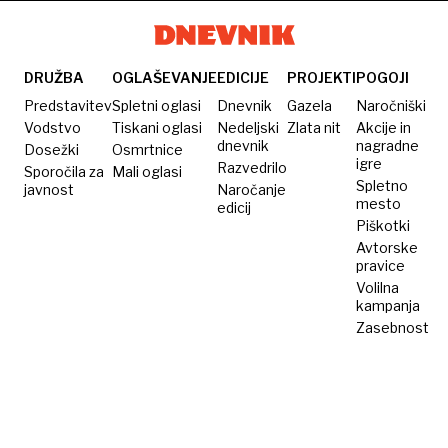
ki še
kovanec
hitrost
v manj
vedno
pa se ne
200
kot
buri
premakne
kilometrov
devetih
DRUŽBA
OGLAŠEVANJE
EDICIJE
PROJEKTI
POGOJI
duhove
na uro
urah
Predstavitev
Spletni oglasi
Dnevnik
Gazela
Naročniški
Vodstvo
Tiskani oglasi
Nedeljski
Zlata nit
Akcije in
dnevnik
nagradne
Dosežki
Osmrtnice
igre
Razvedrilo
Sporočila za
Mali oglasi
Spletno
javnost
Naročanje
mesto
edicij
Piškotki
Avtorske
pravice
Volilna
kampanja
Zasebnost