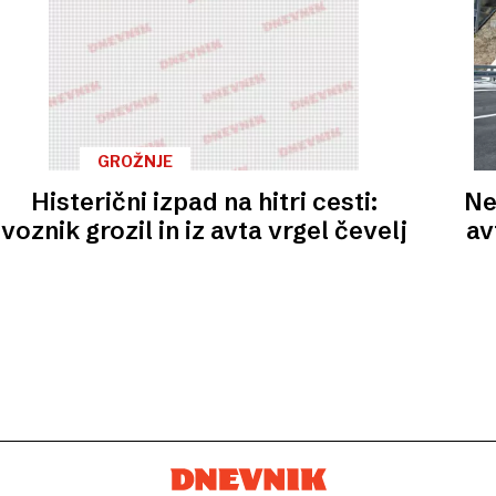
GROŽNJE
Histerični izpad na hitri cesti:
Ne
voznik grozil in iz avta vrgel čevelj
av