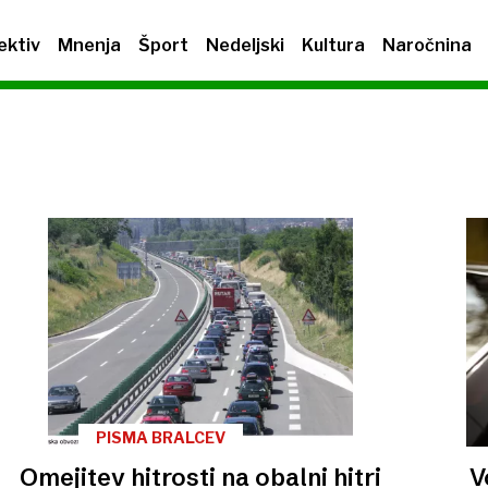
ektiv
Mnenja
Šport
Nedeljski
Kultura
Naročnina
PISMA BRALCEV
Omejitev hitrosti na obalni hitri
V