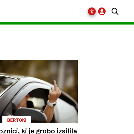
BERTOKI
oznici, ki je grobo izsilila