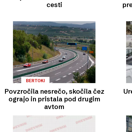
cesti
pr
BERTOKI
Povzročila nesrečo, skočila čez
Ur
ograjo in pristala pod drugim
avtom