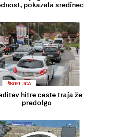
ednost, pokazala sredinec
ŠKOFLJICA
editev hitre ceste traja že
predolgo