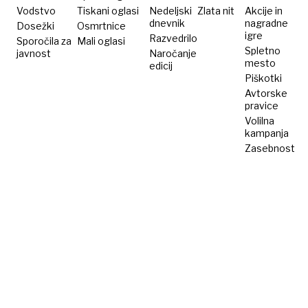
Vodstvo
Tiskani oglasi
Nedeljski
Zlata nit
Akcije in
dnevnik
nagradne
Dosežki
Osmrtnice
igre
Razvedrilo
Sporočila za
Mali oglasi
Spletno
javnost
Naročanje
mesto
edicij
Piškotki
Avtorske
pravice
Volilna
kampanja
Zasebnost