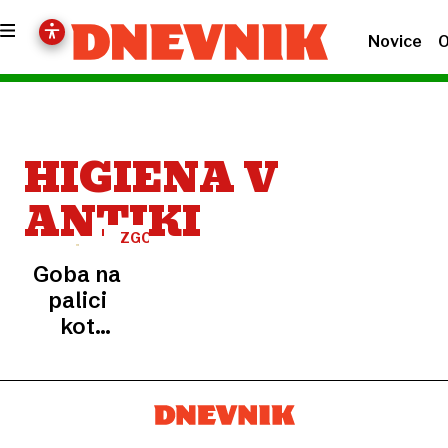
Novice
O
HIGIENA V
ANTIKI
ZGODOVINA
Goba na
palici
kot
toaletni
papir: je
bila
najgnusnejša