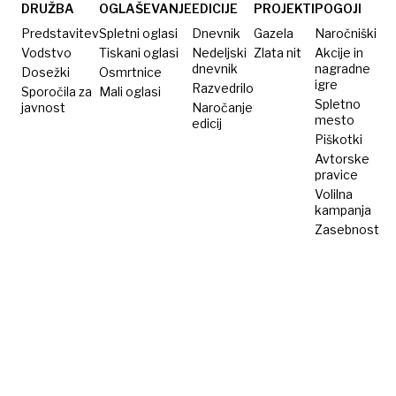
navada
DRUŽBA
OGLAŠEVANJE
EDICIJE
PROJEKTI
POGOJI
antike
Predstavitev
Spletni oglasi
Dnevnik
Gazela
Naročniški
laž?
Vodstvo
Tiskani oglasi
Nedeljski
Zlata nit
Akcije in
dnevnik
nagradne
Dosežki
Osmrtnice
igre
Razvedrilo
Sporočila za
Mali oglasi
Spletno
javnost
Naročanje
mesto
edicij
Piškotki
Avtorske
pravice
Volilna
kampanja
Zasebnost