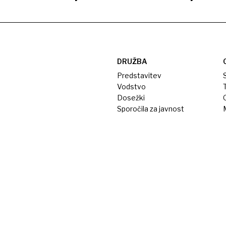
DRUŽBA
Predstavitev
S
Vodstvo
T
Dosežki
Sporočila za javnost
M