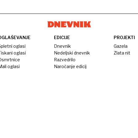
OGLAŠEVANJE
EDICIJE
PROJEKTI
pletni oglasi
Dnevnik
Gazela
iskani oglasi
Nedeljski dnevnik
Zlata nit
Osmrtnice
Razvedrilo
ali oglasi
Naročanje edicij