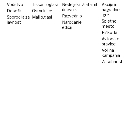
Vodstvo
Tiskani oglasi
Nedeljski
Zlata nit
Akcije in
dnevnik
nagradne
Dosežki
Osmrtnice
igre
Razvedrilo
Sporočila za
Mali oglasi
Spletno
javnost
Naročanje
mesto
edicij
Piškotki
Avtorske
pravice
Volilna
kampanja
Zasebnost