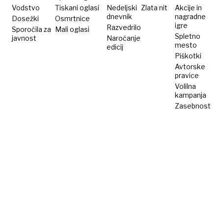
Vodstvo
Tiskani oglasi
Nedeljski
Zlata nit
Akcije in
dnevnik
nagradne
Dosežki
Osmrtnice
igre
Razvedrilo
Sporočila za
Mali oglasi
Spletno
javnost
Naročanje
mesto
edicij
Piškotki
Avtorske
pravice
Volilna
kampanja
Zasebnost