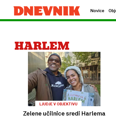
Novice
Obj
HARLEM
LJUDJE V OBJEKTIVU
Zelene učilnice sredi Harlema