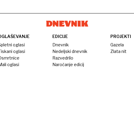
OGLAŠEVANJE
EDICIJE
PROJEKTI
pletni oglasi
Dnevnik
Gazela
iskani oglasi
Nedeljski dnevnik
Zlata nit
Osmrtnice
Razvedrilo
ali oglasi
Naročanje edicij