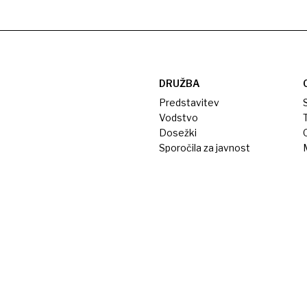
DRUŽBA
Predstavitev
S
Vodstvo
T
Dosežki
Sporočila za javnost
M