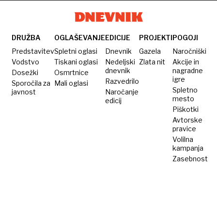
koncertom
DRUŽBA
OGLAŠEVANJE
EDICIJE
PROJEKTI
POGOJI
Predstavitev
Spletni oglasi
Dnevnik
Gazela
Naročniški
Vodstvo
Tiskani oglasi
Nedeljski
Zlata nit
Akcije in
dnevnik
nagradne
Dosežki
Osmrtnice
igre
Razvedrilo
Sporočila za
Mali oglasi
Spletno
javnost
Naročanje
mesto
edicij
Piškotki
Avtorske
pravice
Volilna
kampanja
Zasebnost