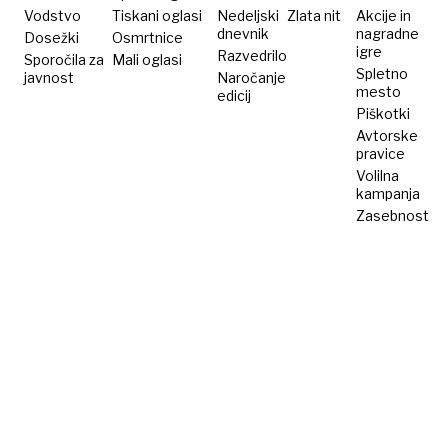
gre v
Vodstvo
Tiskani oglasi
Nedeljski
Zlata nit
Akcije in
dnevnik
nagradne
Dosežki
Osmrtnice
pravno
igre
Razvedrilo
Sporočila za
Mali oglasi
bitko
Spletno
javnost
Naročanje
mesto
edicij
Piškotki
Avtorske
pravice
Volilna
kampanja
Zasebnost