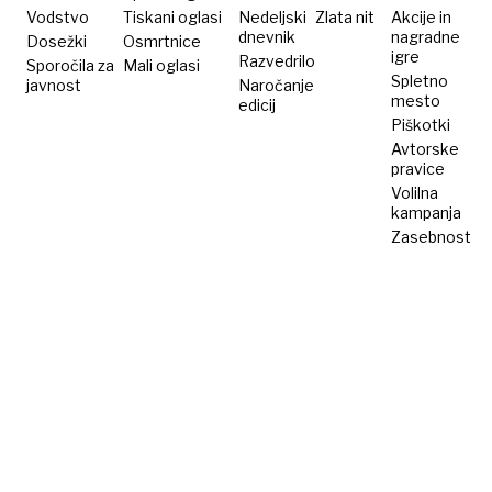
Vodstvo
Tiskani oglasi
Nedeljski
Zlata nit
Akcije in
dnevnik
nagradne
Dosežki
Osmrtnice
igre
Razvedrilo
Sporočila za
Mali oglasi
Spletno
javnost
Naročanje
mesto
edicij
Piškotki
Avtorske
pravice
Volilna
kampanja
Zasebnost