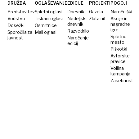
lastnem
DRUŽBA
OGLAŠEVANJE
EDICIJE
PROJEKTI
POGOJI
tempu
Predstavitev
Spletni oglasi
Dnevnik
Gazela
Naročniški
Vodstvo
Tiskani oglasi
Nedeljski
Zlata nit
Akcije in
dnevnik
nagradne
Dosežki
Osmrtnice
igre
Razvedrilo
Sporočila za
Mali oglasi
Spletno
javnost
Naročanje
mesto
edicij
Piškotki
Avtorske
pravice
Volilna
kampanja
Zasebnost