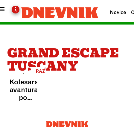
Novice
O
GRAND ESCAPE
TUSCANY
RAZISKOVANJE
ITALIJE
Kolesarska
avantura
po
Toskani:
brez
dirkanja,
v