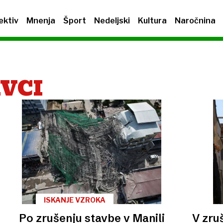
ektiv
Mnenja
Šport
Nedeljski
Kultura
Naročnina
VCI
ISKANJE VZROKA
Po zrušenju stavbe v Manili
V zru