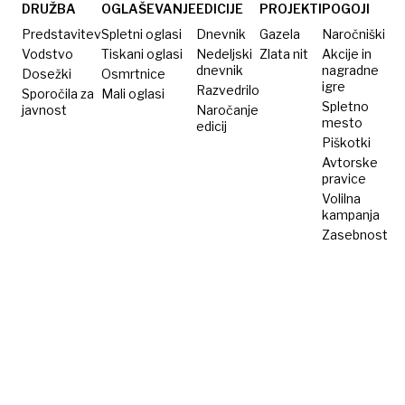
vsak
DRUŽBA
OGLAŠEVANJE
EDICIJE
PROJEKTI
POGOJI
teden
Predstavitev
Spletni oglasi
Dnevnik
Gazela
Naročniški
preživeti
Vodstvo
Tiskani oglasi
Nedeljski
Zlata nit
Akcije in
dnevnik
nagradne
Dosežki
v gozdu
Osmrtnice
igre
Razvedrilo
Sporočila za
Mali oglasi
Spletno
javnost
Naročanje
mesto
edicij
Piškotki
Avtorske
pravice
Volilna
kampanja
Zasebnost