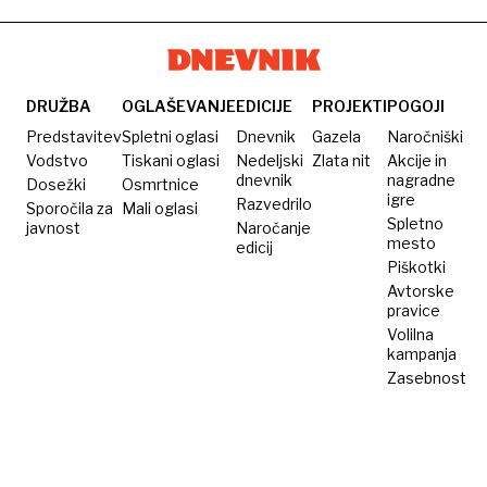
2025
DRUŽBA
OGLAŠEVANJE
EDICIJE
PROJEKTI
POGOJI
Predstavitev
Spletni oglasi
Dnevnik
Gazela
Naročniški
Vodstvo
Tiskani oglasi
Nedeljski
Zlata nit
Akcije in
dnevnik
nagradne
Dosežki
Osmrtnice
igre
Razvedrilo
Sporočila za
Mali oglasi
Spletno
javnost
Naročanje
mesto
edicij
Piškotki
Avtorske
pravice
Volilna
kampanja
Zasebnost