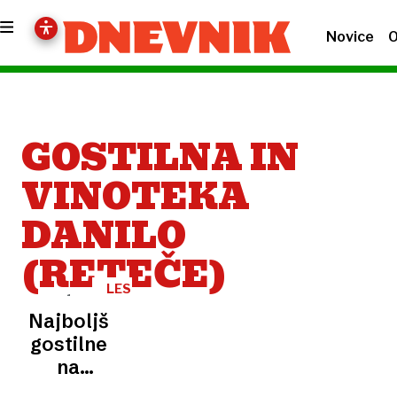
Novice
O
GOSTILNA IN
VINOTEKA
DANILO
(RETEČE)
LESTVICA
Najboljše
gostilne
na
Gorenjskem