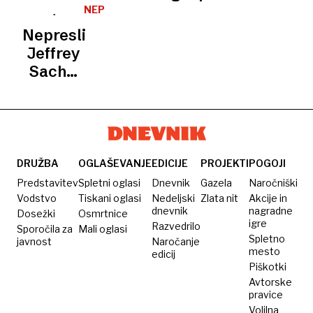
davke
z
nad
NEPRESLIŠANO
na
nadpovprečno
pričakovanji
Nepreslišano:
potrošnjo
rastjo
Jeffrey
in
stroškov
Sachs,
nepremičnine
dela v
ekonomist,
EU
Univerza
Columbia
v New
Yorku
DRUŽBA
OGLAŠEVANJE
EDICIJE
PROJEKTI
POGOJI
Predstavitev
Spletni oglasi
Dnevnik
Gazela
Naročniški
Vodstvo
Tiskani oglasi
Nedeljski
Zlata nit
Akcije in
dnevnik
nagradne
Dosežki
Osmrtnice
igre
Razvedrilo
Sporočila za
Mali oglasi
Spletno
javnost
Naročanje
mesto
edicij
Piškotki
Avtorske
pravice
Volilna