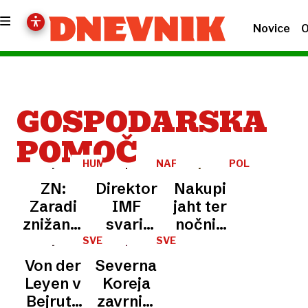
Novice
O
GOSPODARSKA
POMOČ
HUMANITARNA
NAFTNA
POLJSKA
POMOČ
KRIZA
ZN:
Direktorica
Nakupi
Zaradi
IMF
jaht ter
znižanja
svari,
nočnih
sredstev
da nas
in
SVET
SVET
humanitarnim
čakajo
erotičnih
Von der
Severna
organizacijam
hudi
klubov
Leyen v
Koreja
vsaj
časi
kot
Bejrutu
zavrnila