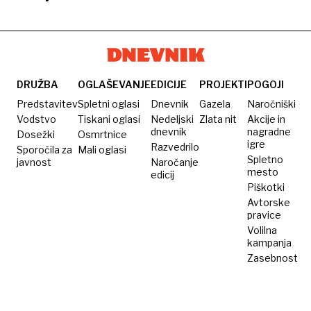
milijon
program
napovedala
pomoč
žensk
okrevanja
milijardo
Seula in
brez
po
evrov
jo
pomoči
covidu
pomoči
označila
za
za
DRUŽBA
OGLAŠEVANJE
EDICIJE
PROJEKTI
POGOJI
Libanon
»višek
Predstavitev
Spletni oglasi
Dnevnik
Gazela
Naročniški
absurda«
Vodstvo
Tiskani oglasi
Nedeljski
Zlata nit
Akcije in
dnevnik
nagradne
Dosežki
Osmrtnice
igre
Razvedrilo
Sporočila za
Mali oglasi
Spletno
javnost
Naročanje
mesto
edicij
Piškotki
Avtorske
pravice
Volilna
kampanja
Zasebnost