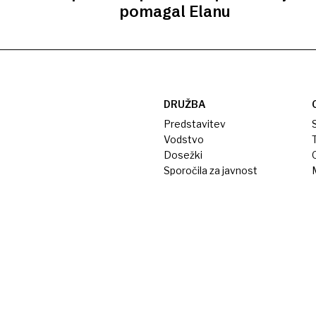
pomagal Elanu
DRUŽBA
Predstavitev
S
Vodstvo
T
Dosežki
Sporočila za javnost
M