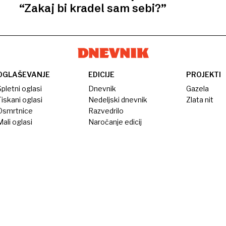
“Zakaj bi kradel sam sebi?”
OGLAŠEVANJE
EDICIJE
PROJEKTI
pletni oglasi
Dnevnik
Gazela
iskani oglasi
Nedeljski dnevnik
Zlata nit
Osmrtnice
Razvedrilo
ali oglasi
Naročanje edicij