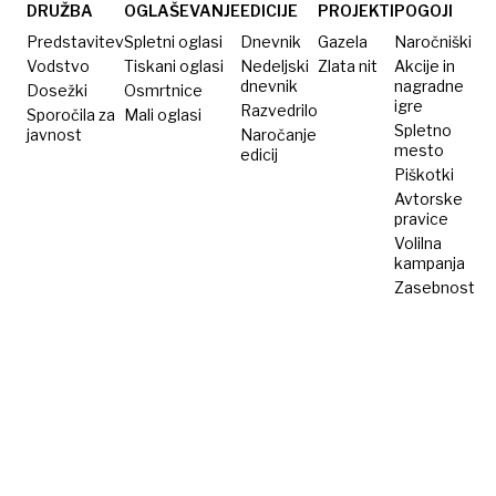
Trump?
DRUŽBA
OGLAŠEVANJE
EDICIJE
PROJEKTI
POGOJI
Predstavitev
Spletni oglasi
Dnevnik
Gazela
Naročniški
Vodstvo
Tiskani oglasi
Nedeljski
Zlata nit
Akcije in
dnevnik
nagradne
Dosežki
Osmrtnice
igre
Razvedrilo
Sporočila za
Mali oglasi
Spletno
javnost
Naročanje
mesto
edicij
Piškotki
Avtorske
pravice
Volilna
kampanja
Zasebnost