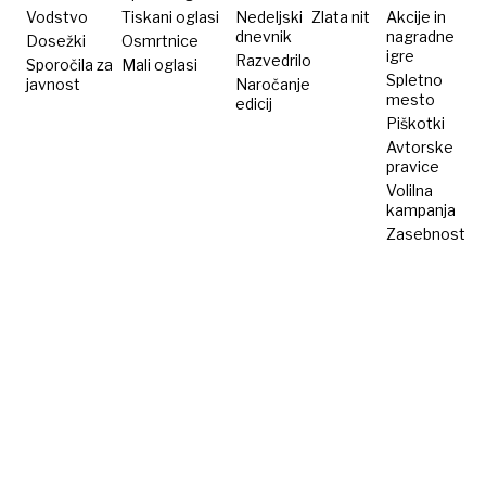
Vodstvo
Tiskani oglasi
Nedeljski
Zlata nit
Akcije in
dnevnik
nagradne
Dosežki
Osmrtnice
igre
Razvedrilo
Sporočila za
Mali oglasi
Spletno
javnost
Naročanje
mesto
edicij
Piškotki
Avtorske
pravice
Volilna
kampanja
Zasebnost