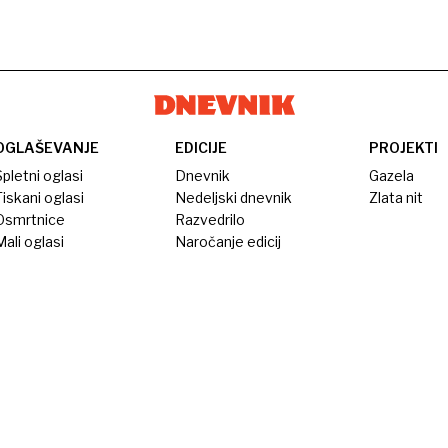
OGLAŠEVANJE
EDICIJE
PROJEKTI
pletni oglasi
Dnevnik
Gazela
iskani oglasi
Nedeljski dnevnik
Zlata nit
Osmrtnice
Razvedrilo
ali oglasi
Naročanje edicij