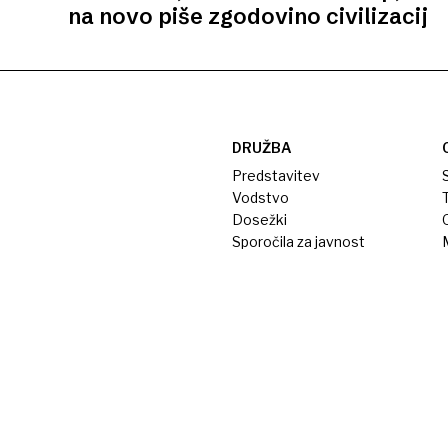
na novo piše zgodovino civilizacij
DRUŽBA
Predstavitev
S
Vodstvo
T
Dosežki
Sporočila za javnost
M