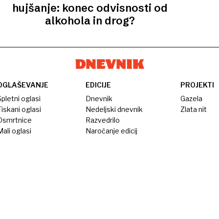
hujšanje: konec odvisnosti od
alkohola in drog?
OGLAŠEVANJE
EDICIJE
PROJEKTI
pletni oglasi
Dnevnik
Gazela
iskani oglasi
Nedeljski dnevnik
Zlata nit
Osmrtnice
Razvedrilo
ali oglasi
Naročanje edicij