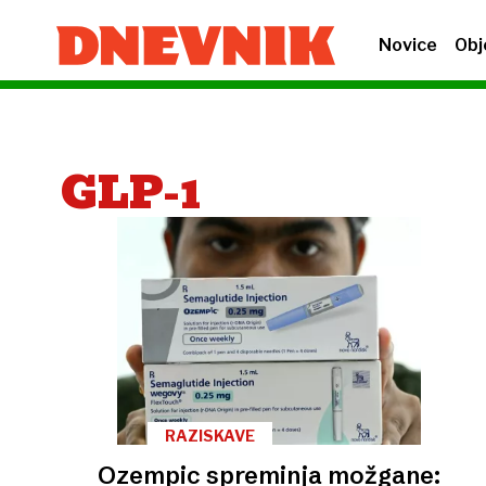
Novice
Obj
GLP-1
RAZISKAVE
Ozempic spreminja možgane: