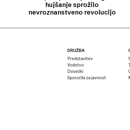
hujšanje sprožilo
nevroznanstveno revolucijo
DRUŽBA
Predstavitev
S
Vodstvo
T
Dosežki
Sporočila za javnost
M