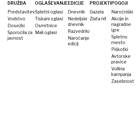
izginila
DRUŽBA
OGLAŠEVANJE
EDICIJE
PROJEKTI
POGOJI
naša
Predstavitev
Spletni oglasi
Dnevnik
Gazela
Naročniški
prihodnost
Vodstvo
Tiskani oglasi
Nedeljski
Zlata nit
Akcije in
dnevnik
nagradne
Dosežki
Osmrtnice
igre
Razvedrilo
Sporočila za
Mali oglasi
Spletno
javnost
Naročanje
mesto
edicij
Piškotki
Avtorske
pravice
Volilna
kampanja
Zasebnost