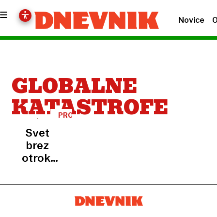
Novice
O
GLOBALNE
KATASTROFE
PROVOKATIVNO
Svet
brez
otrok:
kaj bi se
zares
zgodilo,
če bi