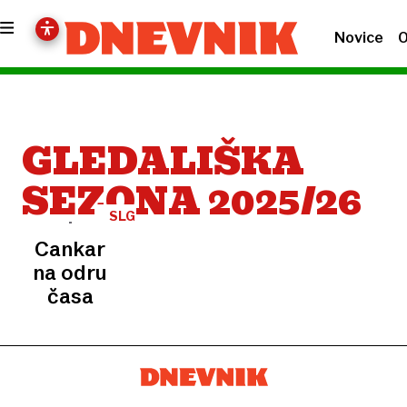
Novice
O
GLEDALIŠKA
SEZONA 2025/26
SLG
CELJE
Cankar
na odru
časa