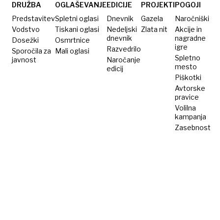
DRUŽBA
OGLAŠEVANJE
EDICIJE
PROJEKTI
POGOJI
Predstavitev
Spletni oglasi
Dnevnik
Gazela
Naročniški
Vodstvo
Tiskani oglasi
Nedeljski
Zlata nit
Akcije in
dnevnik
nagradne
Dosežki
Osmrtnice
igre
Razvedrilo
Sporočila za
Mali oglasi
Spletno
javnost
Naročanje
mesto
edicij
Piškotki
Avtorske
pravice
Volilna
kampanja
Zasebnost