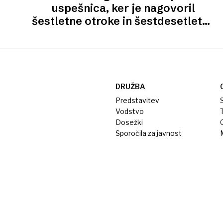
uspešnica, ker je nagovoril
šestletne otroke in šestdesetletne
babice
DRUŽBA
Predstavitev
S
Vodstvo
T
Dosežki
Sporočila za javnost
M