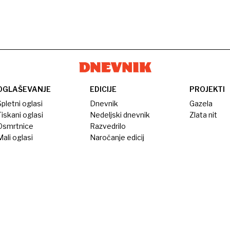
OGLAŠEVANJE
EDICIJE
PROJEKTI
pletni oglasi
Dnevnik
Gazela
iskani oglasi
Nedeljski dnevnik
Zlata nit
Osmrtnice
Razvedrilo
ali oglasi
Naročanje edicij