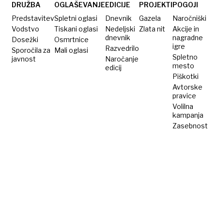
žalost
DRUŽBA
OGLAŠEVANJE
EDICIJE
PROJEKTI
POGOJI
Predstavitev
Spletni oglasi
Dnevnik
Gazela
Naročniški
Vodstvo
Tiskani oglasi
Nedeljski
Zlata nit
Akcije in
dnevnik
nagradne
Dosežki
Osmrtnice
igre
Razvedrilo
Sporočila za
Mali oglasi
Spletno
javnost
Naročanje
mesto
edicij
Piškotki
Avtorske
pravice
Volilna
kampanja
Zasebnost