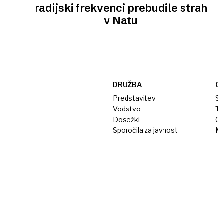
radijski frekvenci prebudile strah
v Natu
DRUŽBA
Predstavitev
S
Vodstvo
T
Dosežki
Sporočila za javnost
M