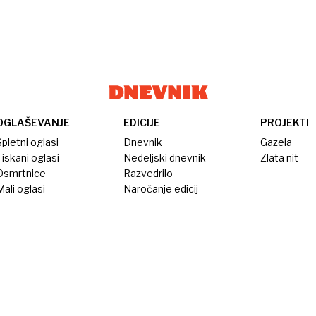
OGLAŠEVANJE
EDICIJE
PROJEKTI
pletni oglasi
Dnevnik
Gazela
iskani oglasi
Nedeljski dnevnik
Zlata nit
Osmrtnice
Razvedrilo
ali oglasi
Naročanje edicij