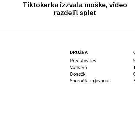
Tiktokerka izzvala moške, video
razdelil splet
DRUŽBA
Predstavitev
S
Vodstvo
T
Dosežki
Sporočila za javnost
M