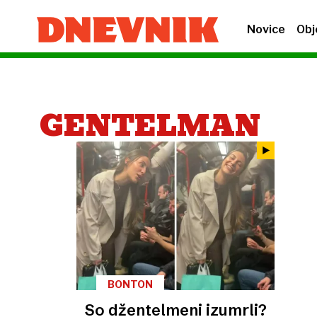
Novice
Obj
GENTELMAN
BONTON
So džentelmeni izumrli​?