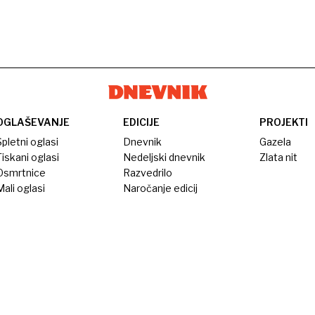
OGLAŠEVANJE
EDICIJE
PROJEKTI
pletni oglasi
Dnevnik
Gazela
iskani oglasi
Nedeljski dnevnik
Zlata nit
Osmrtnice
Razvedrilo
ali oglasi
Naročanje edicij