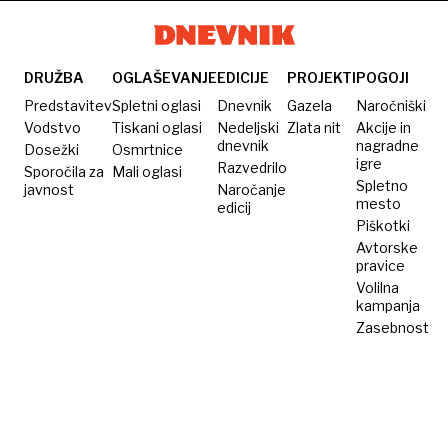
za Gazo
v Gazo
Rafa
DRUŽBA
OGLAŠEVANJE
EDICIJE
PROJEKTI
POGOJI
Predstavitev
Spletni oglasi
Dnevnik
Gazela
Naročniški
Vodstvo
Tiskani oglasi
Nedeljski
Zlata nit
Akcije in
dnevnik
nagradne
Dosežki
Osmrtnice
igre
Razvedrilo
Sporočila za
Mali oglasi
Spletno
javnost
Naročanje
mesto
edicij
Piškotki
Avtorske
pravice
Volilna
kampanja
Zasebnost