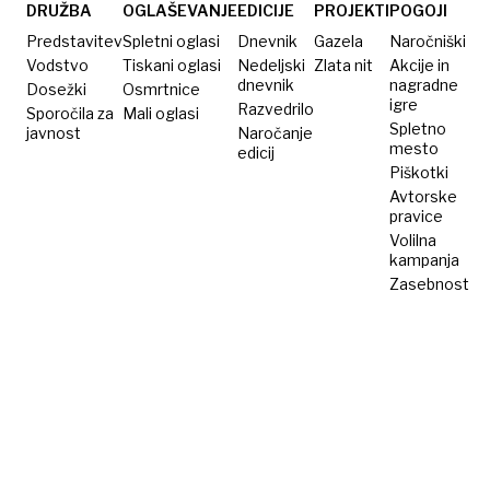
umrla
nesrečo
DRUŽBA
OGLAŠEVANJE
EDICIJE
PROJEKTI
POGOJI
v bližini
Predstavitev
Spletni oglasi
Dnevnik
Gazela
Naročniški
gimnazije
Vodstvo
Tiskani oglasi
Nedeljski
Zlata nit
Akcije in
dnevnik
nagradne
Dosežki
Osmrtnice
igre
Razvedrilo
Sporočila za
Mali oglasi
Spletno
javnost
Naročanje
mesto
edicij
Piškotki
Avtorske
pravice
Volilna
kampanja
Zasebnost